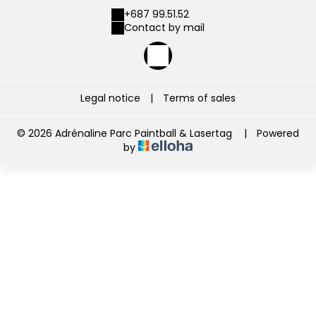
+687 99.51.52
Contact by mail
Legal notice
|
Terms of sales
© 2026 Adrénaline Parc Paintball & Lasertag
|
Powered
by