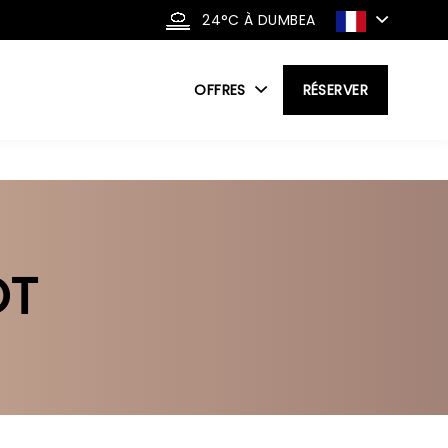
24°C
À DUMBEA
OFFRES
RÉSERVER
OT