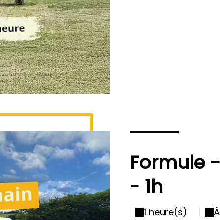
Formule -
- 1h
1 heure(s)
À