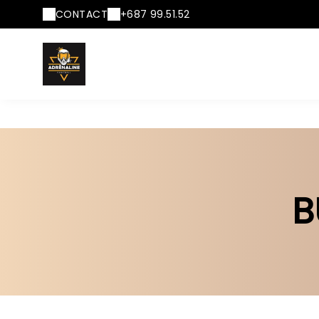
CONTACT
+687 99.51.52
B