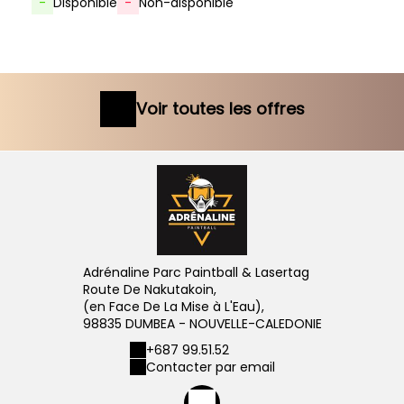
-
Disponible
-
Non-disponible
Voir toutes les offres
Adrénaline Parc Paintball & Lasertag
Route De Nakutakoin,
(en Face De La Mise à L'Eau),
98835 DUMBEA - NOUVELLE-CALEDONIE
+687 99.51.52
Contacter par email